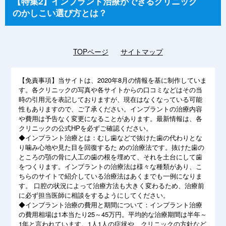
【特集2】インプラント治療ができるクリニック
のかしこい選び方とは？
TOPページ
サイトマップ
【免責事項】
当サイトは、2020年8月の情報を基に制作していま
す。各クリニックの写真や各サイトからの口コミなどはその当
時の引用元を表記しておりますが、現在はなくなっている可能
性もありますので、ご了承ください。インプラントの治療内容
や費用は予告なく変更になることがあります。最新情報は、各
クリニックの公式HPを必ずご確認ください。
◆インプラント治療とは：むし歯などで抜けた歯の代わりとな
り噛み心地や見た目を回復するた めの治療法です。抜けた歯の
ところの顎の骨に人工の歯の根を埋めて、それを土台にして歯
をつくります。インプラントの治療法は様々な種類があり、こ
ちらのサイトで紹介している治療法はあくまでも一例になりま
す。 口腔の状況によって治療方法も大きく変わるため、治療前
に必ず担当医師に相談をするようにしてください。
◆インプラント治療の費用と期間について：インプラント治療
の費用相場は1本当たり25～45万円。平均的な治療期間は半年～
1年と言われています。1人1人の症状や、クリニックの方針など