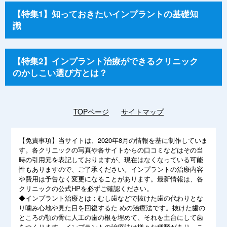
【特集1】知っておきたいインプラントの基礎知
識
【特集2】インプラント治療ができるクリニック
のかしこい選び方とは？
TOPページ
サイトマップ
【免責事項】
当サイトは、2020年8月の情報を基に制作していま
す。各クリニックの写真や各サイトからの口コミなどはその当
時の引用元を表記しておりますが、現在はなくなっている可能
性もありますので、ご了承ください。インプラントの治療内容
や費用は予告なく変更になることがあります。最新情報は、各
クリニックの公式HPを必ずご確認ください。
◆インプラント治療とは：むし歯などで抜けた歯の代わりとな
り噛み心地や見た目を回復するた めの治療法です。抜けた歯の
ところの顎の骨に人工の歯の根を埋めて、それを土台にして歯
をつくります。インプラントの治療法は様々な種類があり、こ