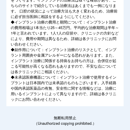
ちらのサイトで紹介している治療法はあくまでも一例になりま
す。 口腔の状況によって治療方法も大きく変わるため、治療前
に必ず担当医師に相談をするようにしてください。
◆インプラント治療の費用と期間について：インプラント治療
の費用相場は1本当たり25～45万円。平均的な治療期間は半年～
1年と言われています。1人1人の症状や、クリニックの方針など
により、費用や期間は異なるため、詳細は各クリニックにお問
い合わせください。
◆副作用について：インプラント治療のリスクとして、インプ
ラント周囲炎や金属アレルギーになる恐れがあります。また、
インプラント治療に関係する持病をお持ちの方は、合併症が起
こる可能性が高くなる恐れもありますので、不安な点について
は各クリニックにご相談ください。
◆未承認医療機器について：インプラント治療で使用するイン
プラントは日本国内では未承認のものもございます。入手経路
や国内承認医薬品の有無、安全性に関する情報などは、治療に
用いるインプラントによって異なりますので、詳細は各クリニ
ックにお問い合わせください。
無断転用禁止
（Unauthorized copying prohibited.）