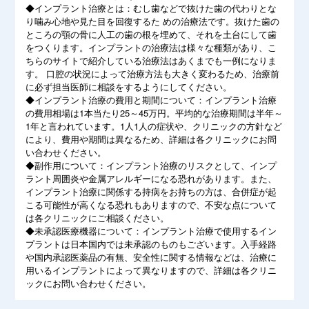
◆インプラント治療とは：むし歯などで抜けた歯の代わりとな
り噛み心地や見た目を回復するた めの治療法です。抜けた歯の
ところの顎の骨に人工の歯の根を埋めて、それを土台にして歯
をつくります。インプラントの治療法は様々な種類があり、こ
ちらのサイトで紹介している治療法はあくまでも一例になりま
す。 口腔の状況によって治療方法も大きく変わるため、治療前
に必ず担当医師に相談をするようにしてください。
◆インプラント治療の費用と期間について：インプラント治療
の費用相場は1本当たり25～45万円。平均的な治療期間は半年～
1年と言われています。1人1人の症状や、クリニックの方針など
により、費用や期間は異なるため、詳細は各クリニックにお問
い合わせください。
◆副作用について：インプラント治療のリスクとして、インプ
ラント周囲炎や金属アレルギーになる恐れがあります。また、
インプラント治療に関係する持病をお持ちの方は、合併症が起
こる可能性が高くなる恐れもありますので、不安な点について
は各クリニックにご相談ください。
◆未承認医療機器について：インプラント治療で使用するイン
プラントは日本国内では未承認のものもございます。入手経路
や国内承認医薬品の有無、安全性に関する情報などは、治療に
用いるインプラントによって異なりますので、詳細は各クリニ
ックにお問い合わせください。